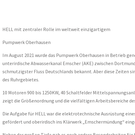
HELL mit zentraler Rolle im weltweit einzigartigem
Pumpwerk Oberhausen
Im August 2021 wurde das Pumpwerk Oberhausen in Betrieb geno
unterirdische Abwasserkanal Emscher (AKE) zwischen Dortmund u
schmutzigster Fluss Deutschlands bekannt. Aber diese Zeiten s
des Ruhrgebietes.
10 Motoren 900 bis 1250KW, 40 Schaltfelder Mittelspannungsanla
zeigt die Größenordnung und die vielfältigen Arbeitsbereiche 
Die Aufgabe für HELL war die elektrotechnische Ausrüstung eine
gefördert und oberirdisch ins Klärwerk „Emschermündung“ eing
Neben der großen Tiefe gab es noch andere Besonderheiten für H