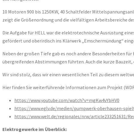
10 Motoren 900 bis 1250KW, 40 Schaltfelder Mittelspannungsanla
zeigt die Größenordnung und die vielfältigen Arbeitsbereiche 
Die Aufgabe für HELL war die elektrotechnische Ausrüstung eine
gefördert und oberirdisch ins Klärwerk „Emschermündung“ eing
Neben der großen Tiefe gab es noch andere Besonderheiten für H
übergreifenden Abstimmungen führten. Auch die kurze Bauzeit, 
Wir sind stolz, dass wir einen wesentlichen Teil zu diesem welt
Hier finden Sie weiterführende Informationen zum Projekt (WDR
https://www.youtube.com/watch?v=mgKw4vYbHV0
https://www.eglv.de/medien/pumpwerk-oberhausen-spiel
https://www.welt.de/regionales/nrw/article233251631/
Elektrogewerke im Überblick: