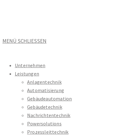
Zum
Inhalt
springen
MENÜ
SCHLIESSEN
Unternehmen
Leistungen
Anlagentechnik
Automatisierung
Gebäudeautomation
Gebäudetechnik
Nachrichtentechnik
Powersolutions
Prozessleittechnik