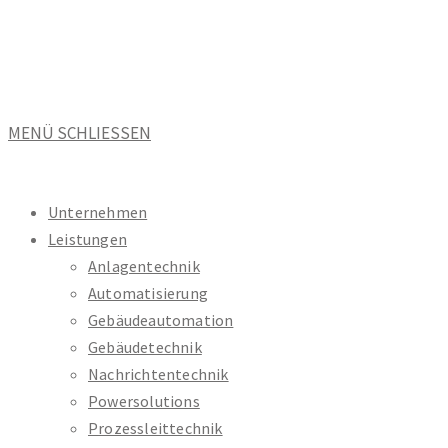
Zum
Inhalt
springen
MENÜ
SCHLIESSEN
Unternehmen
Leistungen
Anlagentechnik
Automatisierung
Gebäudeautomation
Gebäudetechnik
Nachrichtentechnik
Powersolutions
Prozessleittechnik