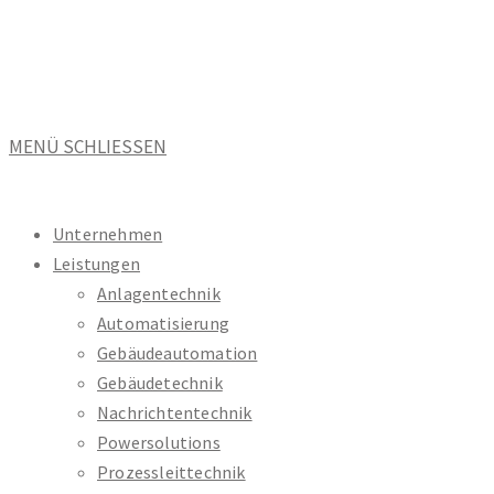
Zum
Inhalt
springen
MENÜ
SCHLIESSEN
Unternehmen
Leistungen
Anlagentechnik
Automatisierung
Gebäudeautomation
Gebäudetechnik
Nachrichtentechnik
Powersolutions
Prozessleittechnik