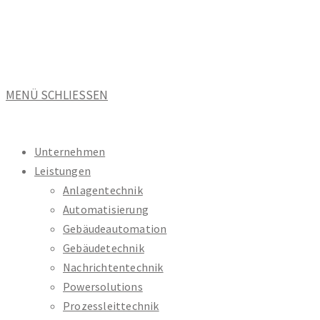
Zum
Inhalt
springen
MENÜ
SCHLIESSEN
Unternehmen
Leistungen
Anlagentechnik
Automatisierung
Gebäudeautomation
Gebäudetechnik
Nachrichtentechnik
Powersolutions
Prozessleittechnik