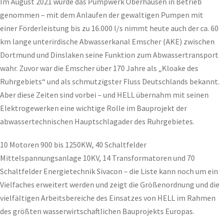
Im August 2021 wurde das Pumpwerk Oberhausen in Betrieb
genommen – mit dem Anlaufen der gewaltigen Pumpen mit
einer Förderleistung bis zu 16.000 l/s nimmt heute auch der ca. 60
km lange unterirdische Abwasserkanal Emscher (AKE) zwischen
Dortmund und Dinslaken seine Funktion zum Abwassertransport
wahr. Zuvor war die Emscher über 170 Jahre als „Kloake des
Ruhrgebiets“ und als schmutzigster Fluss Deutschlands bekannt.
Aber diese Zeiten sind vorbei – und HELL übernahm mit seinen
Elektrogewerken eine wichtige Rolle im Bauprojekt der
abwassertechnischen Hauptschlagader des Ruhrgebietes.
10 Motoren 900 bis 1250KW, 40 Schaltfelder
Mittelspannungsanlage 10KV, 14 Transformatoren und 70
Schaltfelder Energietechnik Sivacon – die Liste kann noch um ein
Vielfaches erweitert werden und zeigt die Größenordnung und die
vielfältigen Arbeitsbereiche des Einsatzes von HELL im Rahmen
des größten wasserwirtschaftlichen Bauprojekts Europas.