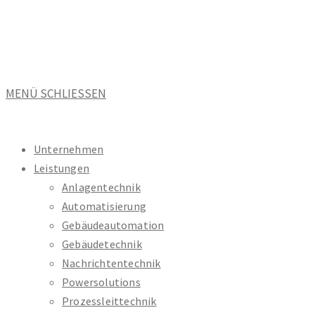
Zum
Inhalt
springen
MENÜ
SCHLIESSEN
Unternehmen
Leistungen
Anlagentechnik
Automatisierung
Gebäudeautomation
Gebäudetechnik
Nachrichtentechnik
Powersolutions
Prozessleittechnik